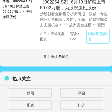
（002264.SZ）6月19日解禁上市
50.02万股，为股权激励股份
炒股就看金麒麟分析师研报，权威，专业
国际期货配资，及时，全面，助您挖掘潜
力主题机会！ * **放大资金规模：**配资可
以将投资者的资金放大数倍，从而增加投
国际期货配
栏目：正规实盘
阅读：
资额度....
配资
资
122
共 1 页/1 条记录
热点关注
炒股
平台
配资
门户