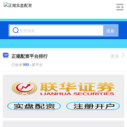
搜索
正规配资平台排行
更多
已收录
999
+家平台