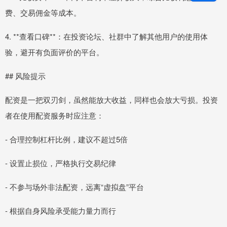
费、交易佣金等成本。
4. **查看口碑**：在投资论坛、社群中了解其他用户的使用体
验，避开有负面评价的平台。
## 风险提示
配资是一把双刃剑，虽然能放大收益，同样也会放大亏损。投资
者在使用配资服务时应注意：
- 合理控制杠杆比例，建议不超过5倍
- 设置止损位，严格执行交易纪律
- 不参与场外非法配资，远离“虚拟盘”平台
- 根据自身风险承受能力量力而行