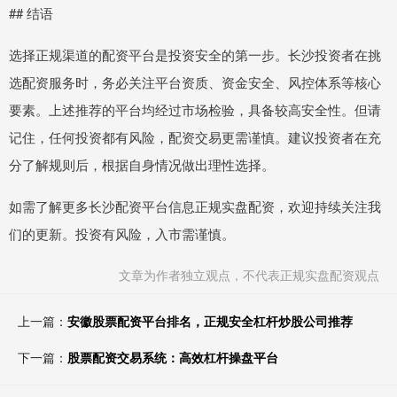
## 结语
选择正规渠道的配资平台是投资安全的第一步。长沙投资者在挑
选配资服务时，务必关注平台资质、资金安全、风控体系等核心
要素。上述推荐的平台均经过市场检验，具备较高安全性。但请
记住，任何投资都有风险，配资交易更需谨慎。建议投资者在充
分了解规则后，根据自身情况做出理性选择。
如需了解更多长沙配资平台信息正规实盘配资，欢迎持续关注我
们的更新。投资有风险，入市需谨慎。
文章为作者独立观点，不代表正规实盘配资观点
上一篇：
安徽股票配资平台排名，正规安全杠杆炒股公司推荐
下一篇：
股票配资交易系统：高效杠杆操盘平台