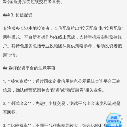
0出金服务深受短线交易者喜爱。
### 3. 长信配资
专注服务长沙本地投资者，长信配资推出“按天配资”和“按月配资”
两种模式。平台所有操作均在线上完成，支持手机端实时监控账
户。其特色服务包括专业投顾团队提供策略参考，帮助投资者把
握行情。
## 选择配资平台的注意事项
1. **核实资质**：通过国家企业信用信息公示系统查询平台工商
信息，确认经营范围包含“配资”或“融资融券”相关业务。
2. **测试出金**：先进行小额交易，测试平台出金速度和流程是
否顺畅。
3. **比较费率**：不同平台利率差异较大，综合比较利息、管理