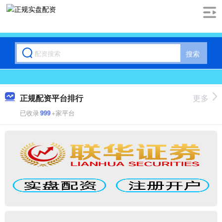
搜索
正规配资平台排行
更多
已收录
999
+家平台