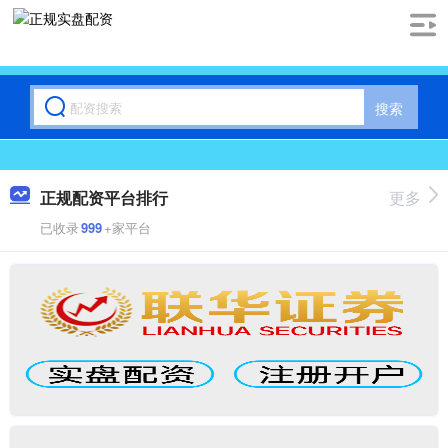
搜索
正规配资平台排行
更多
已收录
999
+家平台