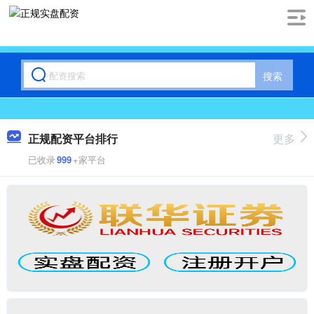
搜索
正规配资平台排行
更多
已收录
999
+家平台