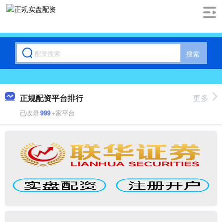
搜索
正规配资平台排行
更多
已收录
999
+家平台