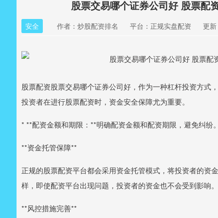
股票交易哪个证券公司好 股票配
安全
作者：炒股配资排名
平台：正规实盘配资
更新：
股票配资股票交易哪个证券公司好，作为一种杠杆投资方式
投资者在进行股票配资时，资金安全保障尤为重要。
* **配资金额和期限：**明确配资金额和配资期限，避免纠纷
**资金托管保障**
正规的股票配资平台都会采用资金托管模式，将投资者的资
样，即使配资平台出现问题，投资者的资金也不会受到影响
**风控措施完善**