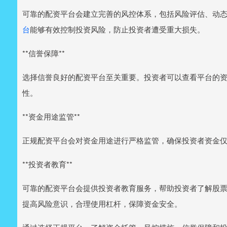
可靠的配资平台会建立完善的风控体系，包括风险评估、动
台
能够有效控制投资风险，防止投资者遭受重大损失。
**信誉保障**
选择信誉良好的配资平台至关重要。投资者可以查看平台的
性。
**资金用途监管**
正规配资平台会对资金用途进行严格监管，确保投资者资金
**投资者教育**
可靠的配资平台会提供投资者教育服务，帮助投资者了解股
提高风险意识，合理使用杠杆，保障资金安全。